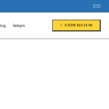
0 (539) 610 16 06
log
İletişim