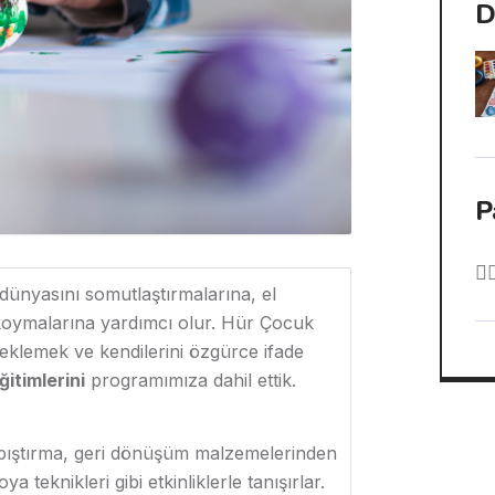
D
P
dünyasını somutlaştırmalarına, el
a koymalarına yardımcı olur. Hür Çocuk
teklemek ve kendilerini özgürce ifade
itimlerini
programımıza dahil ettik.
yapıştırma, geri dönüşüm malzemelerinden
teknikleri gibi etkinliklerle tanışırlar.