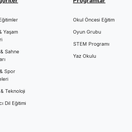
goriler
Programlar
Eğitimler
Okul Öncesi Eğitim
& Yaşam
Oyun Grubu
ri
STEM Programı
 & Sahne
Yaz Okulu
arı
 & Spor
eleri
& Teknoloji
ı Dil Eğitimi